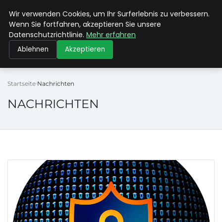
Wir verwenden Cookies, um Ihr Surferlebnis zu verbessern.
MAX NEUKIRCHNER
Wenn Sie fortfahren, akzeptieren Sie unsere
Datenschutzrichtlinie.
Mehr erfahren
Ablehnen
Akzeptieren
Startseite
Nachrichten
NACHRICHTEN