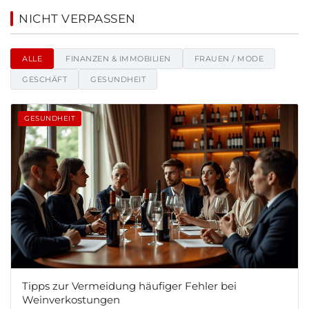
Max Neukirchner - Nachrichten
NICHT VERPASSEN
ALLE
FINANZEN & IMMOBILIEN
FRAUEN / MODE
GESCHÄFT
GESUNDHEIT
GESUNDHEIT
Tipps zur Vermeidung häufiger Fehler bei
Weinverkostungen