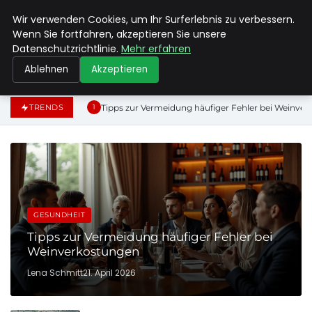
Wir verwenden Cookies, um Ihr Surferlebnis zu verbessern.
MAX NEUKIRCHNER
Wenn Sie fortfahren, akzeptieren Sie unsere
Datenschutzrichtlinie.
Mehr erfahren
Ablehnen
Akzeptieren
Tipps zur Vermeidung häufiger Fehler bei Weinve
TRENDS
1
GESUNDHEIT
Tipps zur Vermeidung häufiger Fehler bei
Weinverkostungen
Lena Schmitt
21. April 2026