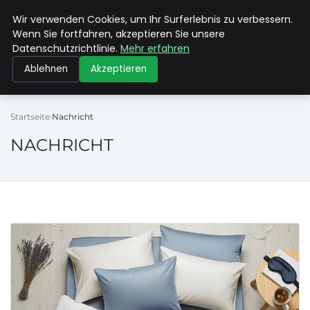
Wir verwenden Cookies, um Ihr Surferlebnis zu verbessern.
MAX NEUKIRCHNER
Wenn Sie fortfahren, akzeptieren Sie unsere
Datenschutzrichtlinie.
Mehr erfahren
Ablehnen
Akzeptieren
Startseite
Nachricht
NACHRICHT