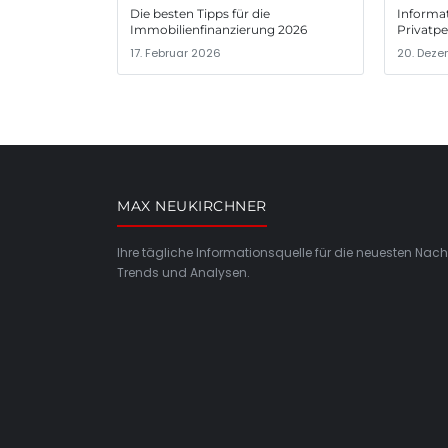
Die besten Tipps für die
Informat
Immobilienfinanzierung 2026
Privatp
17. Februar 2026
20. Deze
MAX NEUKIRCHNER
Ihre tägliche Informationsquelle für die neuesten Nach
Trends und Analysen.