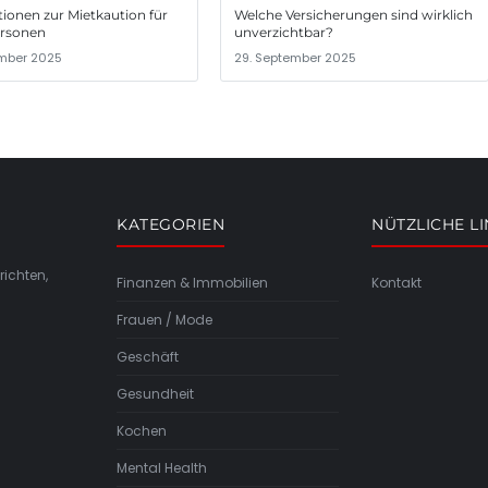
ionen zur Mietkaution für
Welche Versicherungen sind wirklich
ersonen
unverzichtbar?
mber 2025
29. September 2025
KATEGORIEN
NÜTZLICHE L
richten,
Finanzen & Immobilien
Kontakt
Frauen / Mode
Geschäft
Gesundheit
Kochen
Mental Health