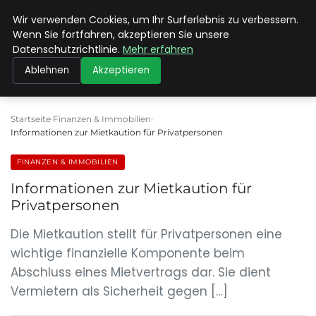
Wir verwenden Cookies, um Ihr Surferlebnis zu verbessern.
MAX NEUKIRCHNER
Wenn Sie fortfahren, akzeptieren Sie unsere
Datenschutzrichtlinie.
Mehr erfahren
Ablehnen
Akzeptieren
Startseite
Finanzen & Immobilien
Informationen zur Mietkaution für Privatpersonen
FINANZEN & IMMOBILIEN
Informationen zur Mietkaution für
Privatpersonen
Die Mietkaution stellt für Privatpersonen eine
wichtige finanzielle Komponente beim
Abschluss eines Mietvertrags dar. Sie dient
Vermietern als Sicherheit gegen […]