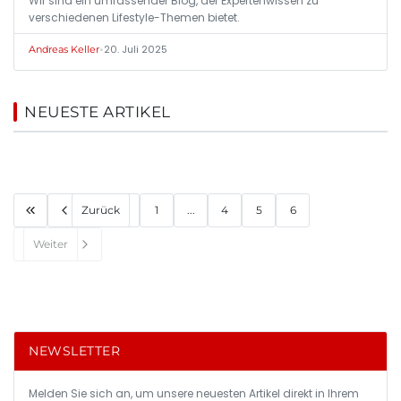
Wir sind ein umfassender Blog, der Expertenwissen zu
verschiedenen Lifestyle-Themen bietet.
•
20. Juli 2025
Andreas Keller
NEUESTE ARTIKEL
Zurück
1
...
4
5
6
Weiter
NEWSLETTER
Melden Sie sich an, um unsere neuesten Artikel direkt in Ihrem