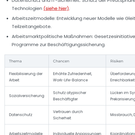
Datenschutz und IT-Sicherheit:
Schutz der Privatsphäre 
Technologien
(siehe hier)
.
Arbeitszeitmodelle:
Entwicklung neuer Modelle wie Gleit
Teilzeitangebote.
Arbeitsmarktpolitische Maßnahmen:
Gesetzesinitiativ
Programme zur Beschäftigungssicherung.
Thema
Chancen
Risiken
Flexibilisierung der
Erhöhte Zufriedenheit,
Überforderun
Arbeit
Work-Life-Balance
Erreichbarkeit
Schutz atypischer
Lücken im Sy
Sozialversicherung
Beschäftigter
Prekarisierun
Vertrauen durch
Datenschutz
Missbrauch, 
Sicherheit
Arbeitszeitmodelle
Individuelle Anpassungen
Koordinatio