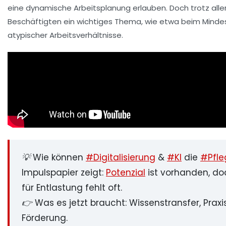
eine dynamische Arbeitsplanung erlauben. Doch trotz aller 
Beschäftigten ein wichtiges Thema, wie etwa beim Mindes
atypischer Arbeitsverhältnisse.
💡 Wie können
#Digitalisierung
&
#KI
die
#Pfle
Impulspapier zeigt:
Potenzial
ist vorhanden, do
für Entlastung fehlt oft.
👉 Was es jetzt braucht: Wissenstransfer, Prax
Förderung.