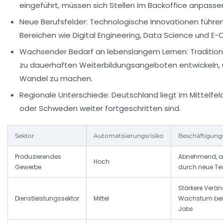
eingeführt, müssen sich Stellen im Backoffice anpasse
Neue Berufsfelder:
Technologische Innovationen führen
Bereichen wie Digital Engineering, Data Science und 
Wachsender Bedarf an lebenslangem Lernen:
Traditio
zu dauerhaften Weiterbildungsangeboten entwickeln, u
Wandel zu machen.
Regionale Unterschiede:
Deutschland liegt im Mittelfe
oder Schweden weiter fortgeschritten sind.
Sektor
Automatisierungsrisiko
Beschäftigung
Produzierendes
Abnehmend, ab
Hoch
Gewerbe
durch neue Te
Stärkere Verän
Dienstleistungssektor
Mittel
Wachstum bei
Jobs