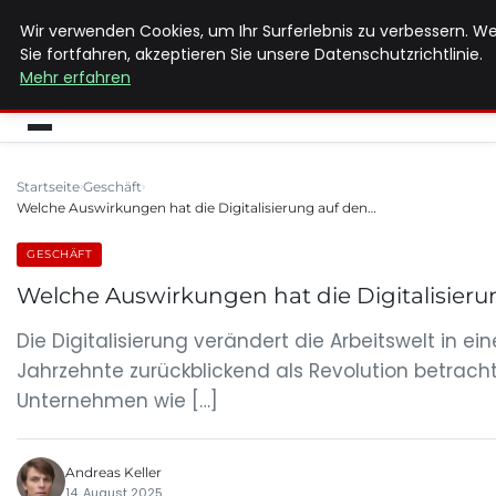
Wir verwenden Cookies, um Ihr Surferlebnis zu verbessern. W
MAX NEUKIRCHNER
Sie fortfahren, akzeptieren Sie unsere Datenschutzrichtlinie.
Mehr erfahren
Startseite
Geschäft
Welche Auswirkungen hat die Digitalisierung auf den…
GESCHÄFT
Welche Auswirkungen hat die Digitalisieru
Die Digitalisierung verändert die Arbeitswelt in
Jahrzehnte zurückblickend als Revolution betrach
Unternehmen wie […]
Andreas Keller
14. August 2025