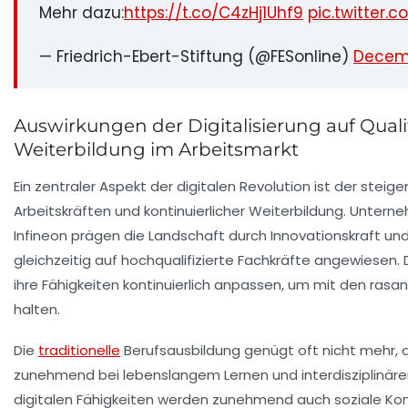
Mehr dazu:
https://t.co/C4zHj1Uhf9
pic.twitter
— Friedrich-Ebert-Stiftung (@FESonline)
Decemb
Auswirkungen der Digitalisierung auf Quali
Weiterbildung im Arbeitsmarkt
Ein zentraler Aspekt der digitalen Revolution ist der steige
Arbeitskräften und kontinuierlicher Weiterbildung. Unter
Infineon prägen die Landschaft durch Innovationskraft un
gleichzeitig auf hochqualifizierte Fachkräfte angewiesen
ihre Fähigkeiten kontinuierlich anpassen, um mit den rasa
halten.
Die
traditionelle
Berufsausbildung genügt oft nicht mehr, 
zunehmend bei lebenslangem Lernen und interdisziplinär
digitalen Fähigkeiten werden zunehmend auch soziale K