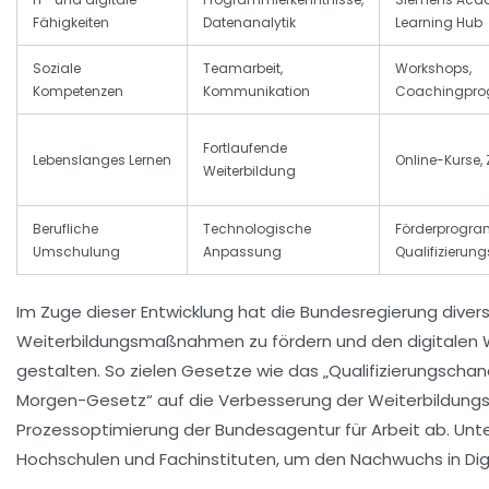
Fähigkeiten
Datenanalytik
Learning Hub
Soziale
Teamarbeit,
Workshops,
Kompetenzen
Kommunikation
Coachingpr
Fortlaufende
Lebenslanges Lernen
Online-Kurse, 
Weiterbildung
Berufliche
Technologische
Förderprogr
Umschulung
Anpassung
Qualifizieru
Im Zuge dieser Entwicklung hat die Bundesregierung divers
Weiterbildungsmaßnahmen zu fördern und den digitalen W
gestalten. So zielen Gesetze wie das „Qualifizierungscha
Morgen-Gesetz“ auf die Verbesserung der Weiterbildung
Prozessoptimierung der Bundesagentur für Arbeit ab. Un
Hochschulen und Fachinstituten, um den Nachwuchs in Digi