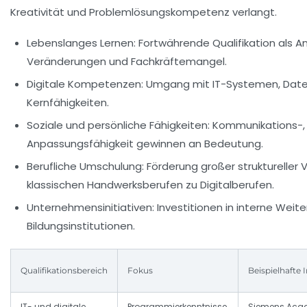
Kreativität und Problemlösungskompetenz verlangt.
Lebenslanges Lernen:
Fortwährende Qualifikation als A
Veränderungen und Fachkräftemangel.
Digitale Kompetenzen:
Umgang mit IT-Systemen, Daten
Kernfähigkeiten.
Soziale und persönliche Fähigkeiten:
Kommunikations-, 
Anpassungsfähigkeit gewinnen an Bedeutung.
Berufliche Umschulung:
Förderung großer struktureller 
klassischen Handwerksberufen zu Digitalberufen.
Unternehmensinitiativen:
Investitionen in interne Weit
Bildungsinstitutionen.
Qualifikationsbereich
Fokus
Beispielhafte I
IT- und digitale
Programmierkenntnisse,
Siemens Aca