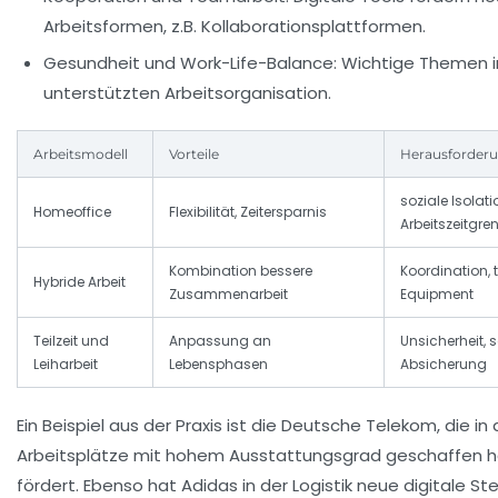
Arbeitsformen, z.B. Kollaborationsplattformen.
Gesundheit und Work-Life-Balance:
Wichtige Themen i
unterstützten Arbeitsorganisation.
Arbeitsmodell
Vorteile
Herausforder
soziale Isolati
Homeoffice
Flexibilität, Zeitersparnis
Arbeitszeitgre
Kombination bessere
Koordination,
Hybride Arbeit
Zusammenarbeit
Equipment
Teilzeit und
Anpassung an
Unsicherheit, s
Leiharbeit
Lebensphasen
Absicherung
Ein Beispiel aus der Praxis ist die Deutsche Telekom, die in
Arbeitsplätze mit hohem Ausstattungsgrad geschaffen hat 
fördert. Ebenso hat Adidas in der Logistik neue digitale 