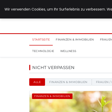
28. Juli 2026
Wir verwenden Cookies, um Ihr Surferlebnis zu verbessern. We
STARTSEITE
FINANZEN & IMMOBILIEN
FRAUEN
TECHNOLOGIE
WELLNESS
Max Neukirchner - Nach
NICHT VERPASSEN
ALLE
FINANZEN & IMMOBILIEN
FRAUEN /
FINANZEN & IMMOBILIEN