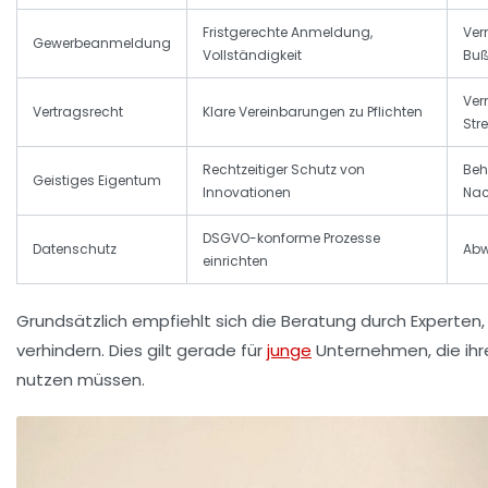
Fristgerechte Anmeldung,
Ver
Gewerbeanmeldung
Vollständigkeit
Buß
Ver
Vertragsrecht
Klare Vereinbarungen zu Pflichten
Stre
Rechtzeitiger Schutz von
Beh
Geistiges Eigentum
Innovationen
Na
DSGVO-konforme Prozesse
Datenschutz
Abw
einrichten
Grundsätzlich empfiehlt sich die Beratung durch Experten,
verhindern. Dies gilt gerade für
junge
Unternehmen, die ihr
nutzen müssen.