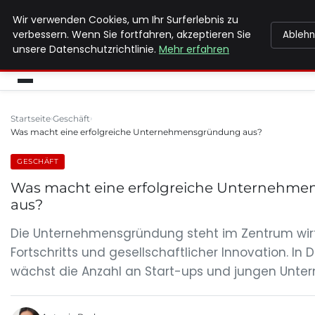
Wir verwenden Cookies, um Ihr Surferlebnis zu
MAX NEUKIRCHNER
verbessern. Wenn Sie fortfahren, akzeptieren Sie
Ableh
unsere Datenschutzrichtlinie.
Mehr erfahren
Startseite
Geschäft
Was macht eine erfolgreiche Unternehmensgründung aus?
GESCHÄFT
Was macht eine erfolgreiche Unternehm
aus?
Die Unternehmensgründung steht im Zentrum wir
Fortschritts und gesellschaftlicher Innovation. In
wächst die Anzahl an Start-ups und jungen Unte