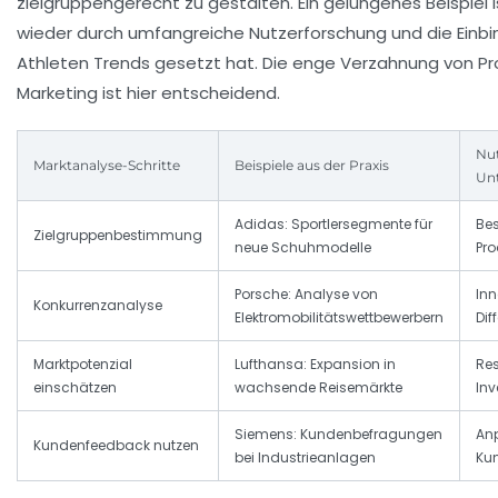
zielgruppengerecht zu gestalten. Ein gelungenes Beispiel 
wieder durch umfangreiche Nutzerforschung und die Einb
Athleten Trends gesetzt hat. Die enge Verzahnung von P
Marketing ist hier entscheidend.
Nut
Marktanalyse-Schritte
Beispiele aus der Praxis
Un
Adidas: Sportlersegmente für
Be
Zielgruppenbestimmung
neue Schuhmodelle
Pro
Porsche: Analyse von
In
Konkurrenzanalyse
Elektromobilitätswettbewerbern
Dif
Marktpotenzial
Lufthansa: Expansion in
Res
einschätzen
wachsende Reisemärkte
Inv
Siemens: Kundenbefragungen
An
Kundenfeedback nutzen
bei Industrieanlagen
Ku