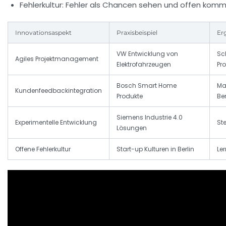
Fehlerkultur:
Fehler als Chancen sehen und offen kommu
Innovationsaspekt
Praxisbeispiel
Er
VW Entwicklung von
Sc
Agiles Projektmanagement
Elektrofahrzeugen
Pr
Bosch Smart Home
Ma
Kundenfeedbackintegration
Produkte
Be
Siemens Industrie 4.0
Experimentelle Entwicklung
Ste
Lösungen
Offene Fehlerkultur
Start-up Kulturen in Berlin
Ler