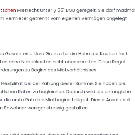
tschen
Mietrecht unter § 551 BGB geregelt. Sie darf maxima
om Vermieter getrennt vom eigenen Vermögen angelegt
 Gesetz eine klare Grenze für die Höhe der Kaution fest.
ten ohne Nebenkosten nicht überschreiten. Diese Regel
orderungen zu Beginn des Mietverhältnisses.
Flexibilität bei der Zahlung dieser Summe. Sie haben die
natlichen Raten zu begleichen. Dadurch wird die anfängliche
ur die erste Rate bei Mietbeginn fällig ist. Dieser Ansatz soll
gen Bewohner weniger stressig gestalten.
isten, wird empfohlen, diese auf einem separaten und