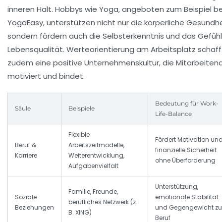
inneren Halt. Hobbys wie Yoga, angeboten zum Beispiel be
YogaEasy
, unterstützen nicht nur die körperliche Gesundhe
sondern fördern auch die Selbsterkenntnis und das Gefüh
Lebensqualität. Werteorientierung am Arbeitsplatz schaff
zudem eine positive Unternehmenskultur, die Mitarbeiten
motiviert und bindet.
Bedeutung für Work-
Säule
Beispiele
Life-Balance
Flexible
Fördert Motivation un
Beruf &
Arbeitszeitmodelle,
finanzielle Sicherheit
Karriere
Weiterentwicklung,
ohne Überforderung
Aufgabenvielfalt
Unterstützung,
Familie, Freunde,
Soziale
emotionale Stabilität
berufliches Netzwerk (z.
Beziehungen
und Gegengewicht z
B. XING)
Beruf