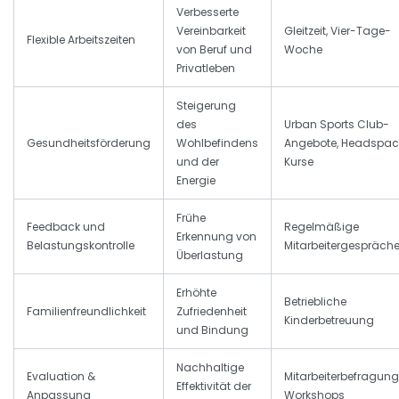
Verbesserte
Vereinbarkeit
Gleitzeit, Vier-Tage-
Flexible Arbeitszeiten
von Beruf und
Woche
Privatleben
Steigerung
des
Urban Sports Club-
Gesundheitsförderung
Wohlbefindens
Angebote, Headspac
und der
Kurse
Energie
Frühe
Feedback und
Regelmäßige
Erkennung von
Belastungskontrolle
Mitarbeitergespräch
Überlastung
Erhöhte
Betriebliche
Familienfreundlichkeit
Zufriedenheit
Kinderbetreuung
und Bindung
Nachhaltige
Evaluation &
Mitarbeiterbefragung
Effektivität der
Anpassung
Workshops