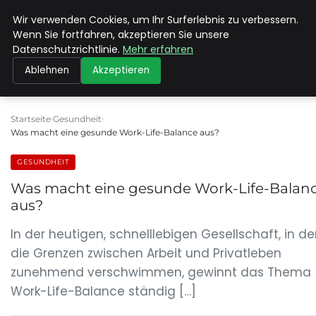
Wir verwenden Cookies, um Ihr Surferlebnis zu verbessern.
MAX NEUKIRCHNER
Wenn Sie fortfahren, akzeptieren Sie unsere
Datenschutzrichtlinie.
Mehr erfahren
Ablehnen
Akzeptieren
Startseite
Gesundheit
Was macht eine gesunde Work-Life-Balance aus?
GESUNDHEIT
Was macht eine gesunde Work-Life-Balan
aus?
In der heutigen, schnelllebigen Gesellschaft, in de
die Grenzen zwischen Arbeit und Privatleben
zunehmend verschwimmen, gewinnt das Thema
Work-Life-Balance ständig […]