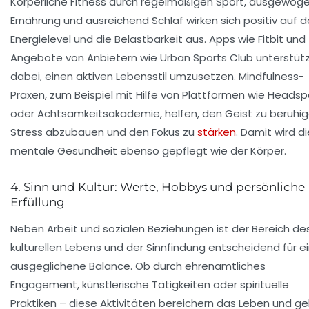
Körperliche Fitness durch regelmäßigen Sport, ausgewog
Ernährung und ausreichend Schlaf wirken sich positiv auf 
Energielevel und die Belastbarkeit aus. Apps wie
Fitbit
und
Angebote von Anbietern wie
Urban Sports Club
unterstüt
dabei, einen aktiven Lebensstil umzusetzen. Mindfulness-
Praxen, zum Beispiel mit Hilfe von Plattformen wie
Headsp
oder
Achtsamkeitsakademie
, helfen, den Geist zu beruhig
Stress abzubauen und den Fokus zu
stärken
. Damit wird di
mentale Gesundheit ebenso gepflegt wie der Körper.
4. Sinn und Kultur: Werte, Hobbys und persönliche
Erfüllung
Neben Arbeit und sozialen Beziehungen ist der Bereich de
kulturellen Lebens und der Sinnfindung entscheidend für e
ausgeglichene Balance. Ob durch ehrenamtliches
Engagement, künstlerische Tätigkeiten oder spirituelle
Praktiken – diese Aktivitäten bereichern das Leben und g