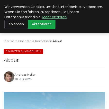
Wir verwenden Cookies, um Ihr Surferlebnis zu verbessern.
MAX NEUKIRCHNER
Wenn Sie fortfahren, akzeptieren Sie unsere
Datenschutzrichtlinie.
Mehr erfahren
Ablehnen
Akzeptieren
Startseite
Finanzen & Immobilien
About
FINANZEN & IMMOBILIEN
About
Andreas Keller
20. Juli 2025