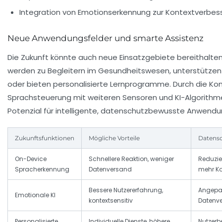
Integration von Emotionserkennung zur Kontextverbes
Neue Anwendungsfelder und smarte Assistenz
Die Zukunft könnte auch neue Einsatzgebiete bereithalte
werden zu Begleitern im Gesundheitswesen, unterstützen 
oder bieten personalisierte Lernprogramme. Durch die Ko
Sprachsteuerung mit weiteren Sensoren und KI-Algorith
Potenzial für intelligente, datenschutzbewusste Anwendu
Zukunftsfunktionen
Mögliche Vorteile
Datens
On-Device
Schnellere Reaktion, weniger
Reduzie
Spracherkennung
Datenversand
mehr Ko
Bessere Nutzererfahrung,
Angepas
Emotionale KI
kontextsensitiv
Datenve
Personalisierte
Individuelle Dienste, höhere
Nutzer