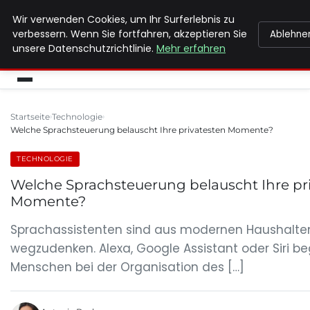
Wir verwenden Cookies, um Ihr Surferlebnis zu
MAX NEUKIRCHNER
verbessern. Wenn Sie fortfahren, akzeptieren Sie
Ablehne
unsere Datenschutzrichtlinie.
Mehr erfahren
Startseite
Technologie
Welche Sprachsteuerung belauscht Ihre privatesten Momente?
TECHNOLOGIE
Welche Sprachsteuerung belauscht Ihre pr
Momente?
Sprachassistenten sind aus modernen Haushalt
wegzudenken. Alexa, Google Assistant oder Siri beg
Menschen bei der Organisation des […]