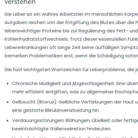
verstehen
Die Leber ist ein wahres Arbeitstier im menschlichen Körper.
Aufgaben reichen von der Entgiftung des Blutes über die 
lebenswichtiger Proteine bis zur Regulierung des Fett- un
Kohlenhydratstoffwechsels. Trotz dieser essenziellen Fun
Lebererkrankungen oft lange Zeit keine auffälligen Symp
bemerken Problematiken erst, wenn die Schädigung schon w
Die fünf wichtigsten Warnzeichen für Leberprobleme, die je
Chronische Müdigkeit und Abgeschlagenheit:
Eine über
mehr effizient entgiften, was zu allgemeiner Erschöpfu
Gelbsucht (Ikterus):
Gelbliche Verfärbungen der Haut 
eine gestörte Bilirubinverarbeitung hin.
Verdauungsstörungen:
Blähungen, Übelkeit oder fettig
beeinträchtigte Gallensekretion hindeuten.