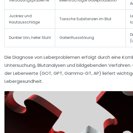
Verdauungsprobleme
Beeinträchtigte Galleproduktion
A
Juckreiz und
L
Toxische Substanzen im Blut
Hautausschläge
l
D
Dunkler Urin, heller Stuhl
Gallenflussstörung
(
Die Diagnose von Leberproblemen erfolgt durch eine Kombi
Untersuchung, Blutanalysen und bildgebenden Verfahren
der Leberwerte (GOT, GPT, Gamma-GT, AP) liefert wichtig
Lebergesundheit.