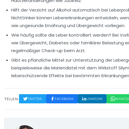
Hautveränderungen wie Juckreiz.
Hilft der Verzicht auf Alkohol automatisch bei Leberp
Nichttrinker können Lebererkrankungen entwickeln, wen
wie ungesunde Ernährung und Übergewicht vorliegen.
Wie häufig sollte die Leber kontrolliert werden?
Bei Vorl
wie Übergewicht, Diabetes oder familiärer Belastung em
regelmäßiger Check-up beim Arzt.
Gibt es pflanzliche Mittel zur Unterstützung der Leber
beispielsweise die Mariendistel mit dem Wirkstoff Silym
leberschützende Effekte bei bestimmten Erkrankungen
TEILEN:
TWITTER
FACEBOOK
LINKEDIN
WHATS