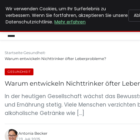
Wir verwenden Cookies, um Ihr Surferlebnis zu
MAX NEUKIRCHNER
verbessern. Wenn Sie fortfahren, akzeptieren Sie unsere
Ab
Datenschutzrichtlinie.
Mehr erfahren
Startseite
Gesundheit
Warum entwickeln Nichttrinker öfter Leberprobleme?
GESUNDHEIT
Warum entwickeln Nichttrinker öfter Leb
In der heutigen Gesellschaft wächst das Bewusst
und Ernährung stetig. Viele Menschen verzichten 
alkoholische Getränke wie […]
Antonia Becker
23. Juli 2025