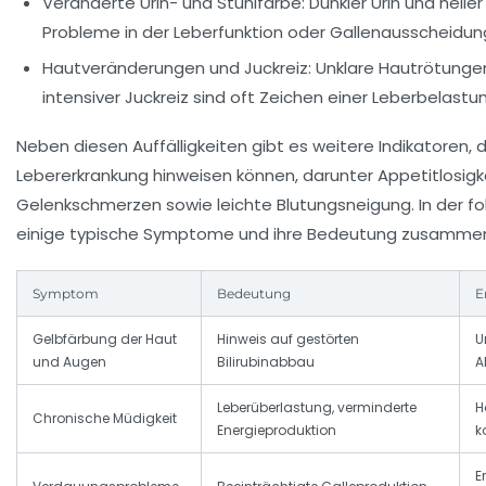
Veränderte Urin- und Stuhlfarbe:
Dunkler Urin und helle
Probleme in der Leberfunktion oder Gallenausscheidung
Hautveränderungen und Juckreiz:
Unklare Hautrötunge
intensiver Juckreiz sind oft Zeichen einer Leberbelastu
Neben diesen Auffälligkeiten gibt es weitere Indikatoren, d
Lebererkrankung hinweisen können, darunter Appetitlosigk
Gelenkschmerzen sowie leichte Blutungsneigung. In der fo
einige typische Symptome und ihre Bedeutung zusamme
Symptom
Bedeutung
E
Gelbfärbung der Haut
Hinweis auf gestörten
U
und Augen
Bilirubinabbau
A
Leberüberlastung, verminderte
H
Chronische Müdigkeit
Energieproduktion
k
E