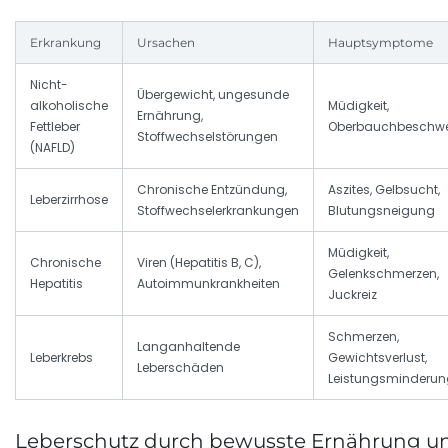
Erkrankung
Ursachen
Hauptsymptome
Nicht-
Übergewicht, ungesunde
alkoholische
Müdigkeit,
Ernährung,
Fettleber
Oberbauchbeschw
Stoffwechselstörungen
(NAFLD)
Chronische Entzündung,
Aszites, Gelbsucht,
Leberzirrhose
Stoffwechselerkrankungen
Blutungsneigung
Müdigkeit,
Chronische
Viren (Hepatitis B, C),
Gelenkschmerzen,
Hepatitis
Autoimmunkrankheiten
Juckreiz
Schmerzen,
Langanhaltende
Leberkrebs
Gewichtsverlust,
Leberschäden
Leistungsminderun
Leberschutz durch bewusste Ernährung un