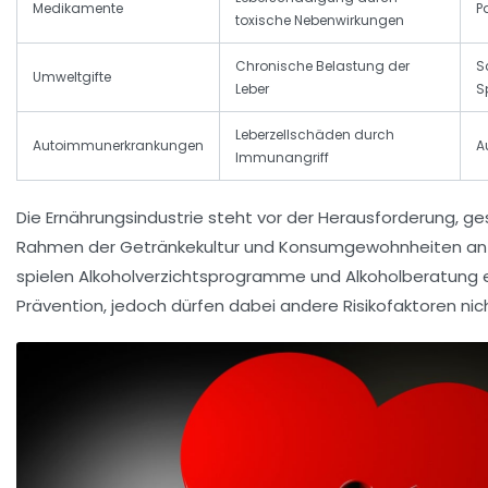
Medikamente
P
toxische Nebenwirkungen
Chronische Belastung der
S
Umweltgifte
Leber
S
Leberzellschäden durch
Autoimmunerkrankungen
A
Immunangriff
Die Ernährungsindustrie steht vor der Herausforderung, g
Rahmen der Getränkekultur und Konsumgewohnheiten an
spielen Alkoholverzichtsprogramme und Alkoholberatung ei
Prävention, jedoch dürfen dabei andere Risikofaktoren nic