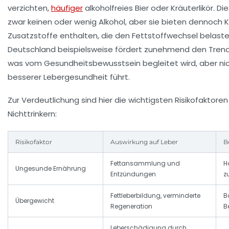
verzichten,
häufiger
alkoholfreies Bier oder Kräuterlikör. D
zwar keinen oder wenig Alkohol, aber sie bieten dennoch 
Zusatzstoffe enthalten, die den Fettstoffwechsel belasten
Deutschland beispielsweise fördert zunehmend den Trend 
was vom Gesundheitsbewusstsein begleitet wird, aber ni
besserer Lebergesundheit führt.
Zur Verdeutlichung sind hier die wichtigsten Risikofaktore
Nichttrinkern:
Risikofaktor
Auswirkung auf Leber
B
Fettansammlung und
H
Ungesunde Ernährung
Entzündungen
z
Fettleberbildung, verminderte
B
Übergewicht
Regeneration
B
Leberschädigung durch