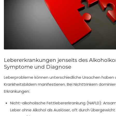
Lebererkrankungen jenseits des Alkoholk
Symptome und Diagnose
Leberprobleme können unterschiedliche Ursachen haben un
Krankheitsbildern manifestieren. Bei Nichttrinkern dominie
Erkrankungen:
Nicht-alkoholische Fettlebererkrankung (NAFLD):
Ansamm
Leber ohne Alkohol als Auslöser, oft durch Übergewich