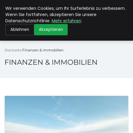
Wir verwenden Cookies, um Ihr Surferlebnis zu verbessern.
MAX NEUKIRCHNER
Wenn Sie fortfahren, akzeptieren Sie unsere
Datenschutzrichtlinie.
Mehr erfahren
Ablehnen
Akzeptieren
Startseite
Finanzen & Immobilien
FINANZEN & IMMOBILIEN